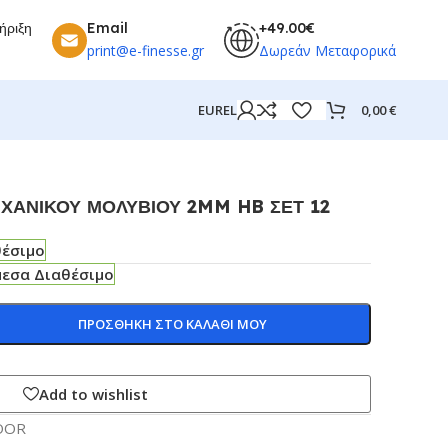
ήριξη
Email
+49.00€
print@e-finesse.gr
Δωρεάν Μεταφορικά
0,00
€
EUR
EL
ΧΑΝΙΚΟΥ ΜΟΛΥΒΙΟΥ 2MM HB ΣΕΤ 12
θέσιμο
μεσα Διαθέσιμο
ΠΡΟΣΘΗΚΗ ΣΤΟ ΚΑΛΑΘΙ ΜΟΥ
Add to wishlist
OOR