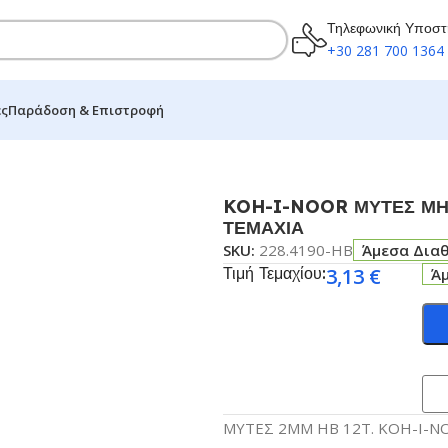
Τηλεφωνική Υποστ
+30 281 700 1364
ες
Παράδοση & Επιστροφή
ΚΟΥ ΜΟΛΥΒΙΟΥ 2MM HB ΣΕΤ 12 ΤΕΜΑΧΙΑ
KOH-I-NOOR ΜΥΤΕΣ ΜΗ
ΤΕΜΑΧΙΑ
SKU:
228.4190-HB
Άμεσα Δια
Τιμή Τεμαχίου:
3,13
€
Ά
ΜΥΤΕΣ 2ΜΜ HΒ 12Τ. KOH-I-N