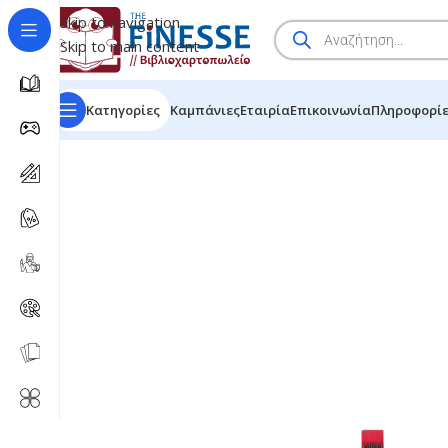
Skip to navigation
Skip to main content
Κατηγορίες
Καμπάνιες
Εταιρία
Επικοινωνία
Πληροφορί
HOME
/
SHOP
/
BRANDS
/
KOH-I-NOOR ΜΥΤΕΣ ΜΗΧΑΝΙ