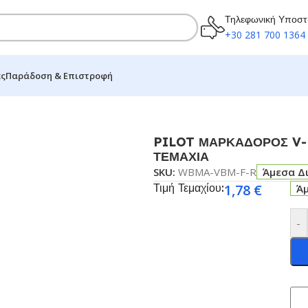
Τηλεφωνική Υποστ
+30 281 700 1364
ες
Παράδοση & Επιστροφή
D MASTER FINE KOKKINO 10 ΤΕΜΑΧΙΑ
PILOT ΜΑΡΚΑΔΟΡΟΣ V
ΤΕΜΑΧΙΑ
SKU:
WBMA-VBM-F-R
Άμεσα Δ
Τιμή Τεμαχίου:
1,78
€
Ά
-