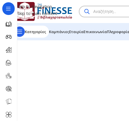
Skip to navigation
Skip to main content
Κατηγορίες
Καμπάνιες
Εταιρία
Επικοινωνία
Πληροφορί
HOME
/
SHOP
/
BRANDS
/
PILOT ΜΑΡΚΑΔΟΡΟΣ V-BOAR