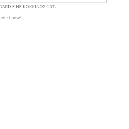
OARD FINE ΚΟΚKINOΣ 10Τ.
roduct now!