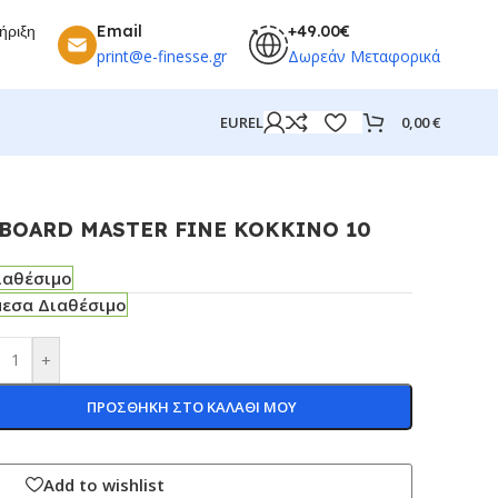
ήριξη
Email
+49.00€
print@e-finesse.gr
Δωρεάν Μεταφορικά
0,00
€
EUR
EL
-BOARD MASTER FINE KOKKINO 10
ιαθέσιμο
μεσα Διαθέσιμο
+
ΠΡΟΣΘΗΚΗ ΣΤΟ ΚΑΛΑΘΙ ΜΟΥ
Add to wishlist