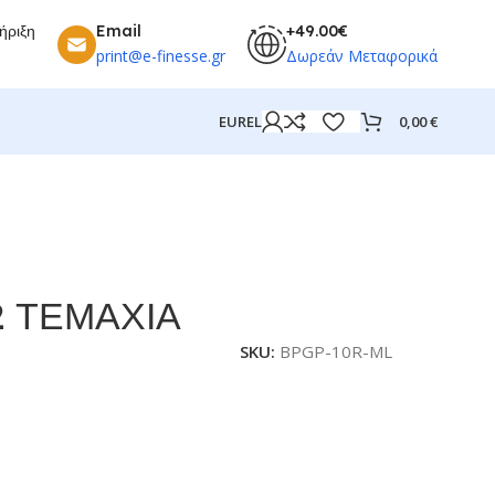
ήριξη
Email
+49.00€
print@e-finesse.gr
Δωρεάν Μεταφορικά
0,00
€
EUR
EL
2 ΤΕΜΑΧΙΑ
SKU:
BPGP-10R-ML