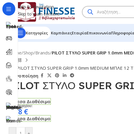
Skip to navigation
Skip to main content
Κατηγορίες
Καμπάνιες
Εταιρία
Επικοινωνία
Πληροφορί
Home
/
Shop
/
Brands
/
PILOT ΣΤΥΛΟ SUPER GRIP 1.0mm MED
Κοινοποίηση
PILOT ΣΤΥΛΟ SUPER GR
Άμεσα Διαθέσιμο
Τιμή Τεμαχίου:
1,28
€
Άμεσα Διαθέσιμο
-
+