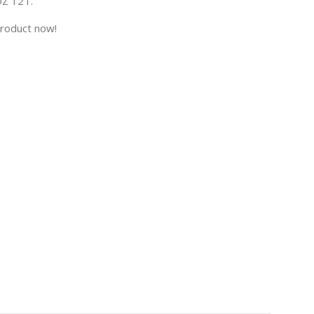
Ζ 12Τ.
product now!