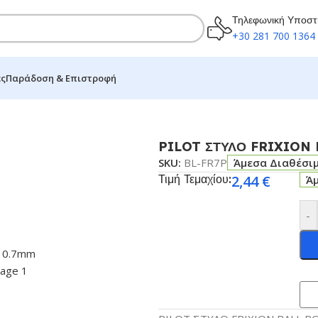
Τηλεφωνική Υποστ
+30 281 700 1364
ες
Παράδοση & Επιστροφή
 0.7MM MEDIUM ΡΟΖ 12 ΤΕΜΑΧΙΑ
PILOT ΣΤΥΛΟ FRIXION 
SKU:
BL-FR7P
Άμεσα Διαθέσι
Τιμή Τεμαχίου:
2,44
€
Ά
-