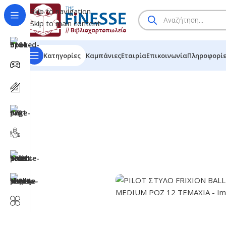
Skip to navigation
Skip to main content
Κατηγορίες
Καμπάνιες
Εταιρία
Επικοινωνία
Πληροφορί
HOME
/
SHOP
/
BRANDS
/
PILOT ΣΤΥΛΟ FRIXION BALL