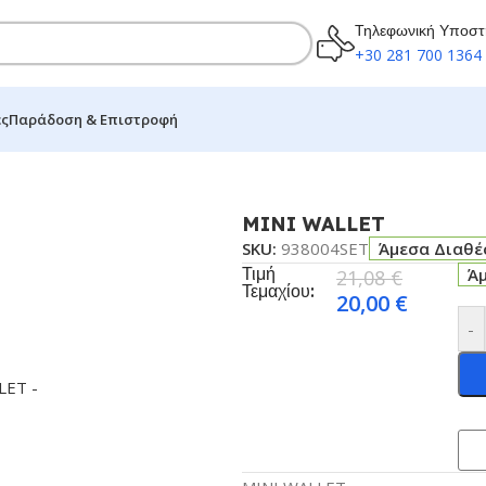
Τηλεφωνική Υποστ
+30 281 700 1364
ες
Παράδοση & Επιστροφή
MINI WALLET
SKU:
938004SET
Άμεσα Διαθέ
Τιμή
Ά
21,08
€
Τεμαχίου:
20,00
€
-