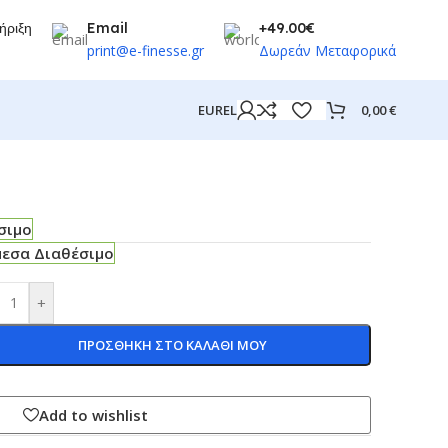
ήριξη
Email
+49.00€
print@e-finesse.gr
Δωρεάν Μεταφορικά
0,00
€
EUR
EL
σιμο
μεσα Διαθέσιμο
+
ΠΡΟΣΘΗΚΗ ΣΤΟ ΚΑΛΑΘΙ ΜΟΥ
Add to wishlist