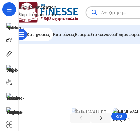
Skip to navigation
Skip to main content
Κατηγορίες
Καμπάνιες
Εταιρία
Επικοινωνία
Πληροφορί
HOME
/
SHOP
/
BRANDS
/
MINI WALLET
-5%