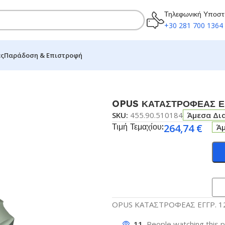
Τηλεφωνική Υποστ
+30 281 700 1364
ες
Παράδοση & Επιστροφή
ΑΦΩΝ 30LT VS1202CD ΜΑΥΡΟ
OPUS ΚΑΤΑΣΤΡΟΦΕΑΣ Ε
SKU:
455.90.510184
Άμεσα Δι
Τιμή Τεμαχίου:
264,74
€
Ά
OPUS ΚΑΤΑΣΤΡΟΦΕΑΣ ΕΓΓΡ. 1
11
People watching this 