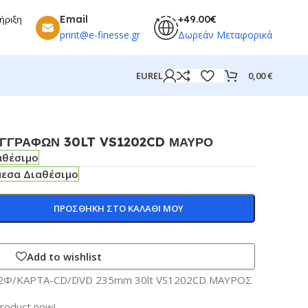
ήριξη
Email
+49.00€
print@e-finesse.gr
Δωρεάν Μεταφορικά
0,00
€
EUR
EL
ΓΓΡΑΦΩΝ 30LT VS1202CD ΜΑΥΡΟ
αθέσιμο
μεσα Διαθέσιμο
ΠΡΟΣΘΗΚΗ ΣΤΟ ΚΑΛΑΘΙ ΜΟΥ
Add to wishlist
2Φ/ΚΑΡΤΑ-CD/DVD 235mm 30lt VS1202CD ΜΑΥΡΟΣ
product now!