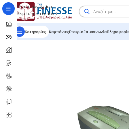
Skip to navigation
Skip to main content
Κατηγορίες
Καμπάνιες
Εταιρία
Επικοινωνία
Πληροφορί
HOME
/
SHOP
/
BRANDS
/
OPUS ΚΑΤΑΣΤΡΟΦΕΑΣ ΕΓΓΡ