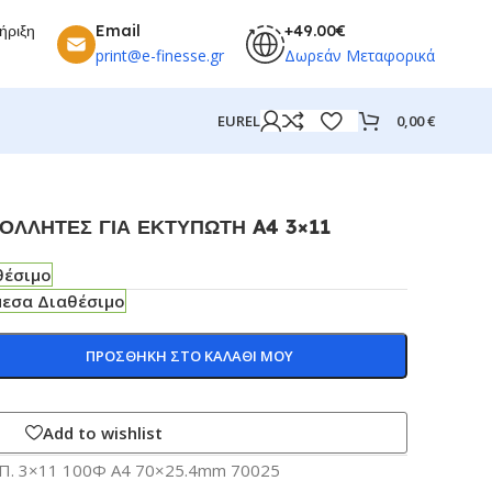
ήριξη
Email
+49.00€
print@e-finesse.gr
Δωρεάν Μεταφορικά
0,00
€
EUR
EL
ΟΛΛΗΤΕΣ ΓΙΑ ΕΚΤΥΠΩΤΗ A4 3×11
θέσιμο
μεσα Διαθέσιμο
ΠΡΟΣΘΗΚΗ ΣΤΟ ΚΑΛΑΘΙ ΜΟΥ
Add to wishlist
Π. 3×11 100Φ Α4 70×25.4mm 70025