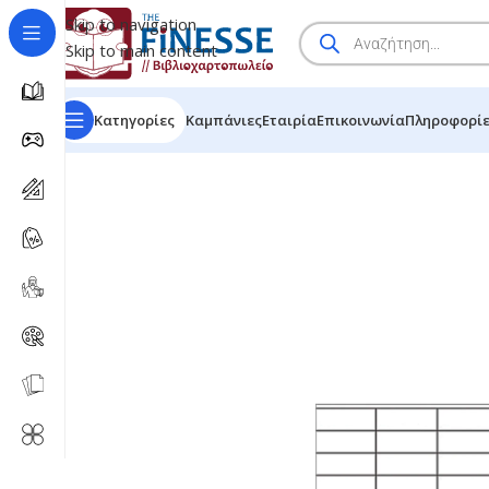
Skip to navigation
Skip to main content
Κατηγορίες
Καμπάνιες
Εταιρία
Επικοινωνία
Πληροφορί
HOME
/
SHOP
/
BRANDS
/
SOREX ΕΤΙΚΕΤΕΣ ΑΥΤΟΚΟΛΛΗ